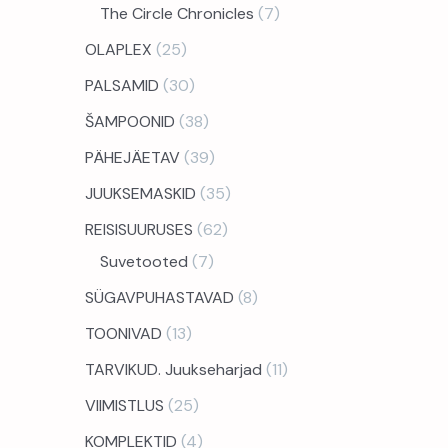
The Circle Chronicles
7
OLAPLEX
25
PALSAMID
30
ŠAMPOONID
38
PÄHEJÄETAV
39
JUUKSEMASKID
35
REISISUURUSES
62
Suvetooted
7
SÜGAVPUHASTAVAD
8
TOONIVAD
13
TARVIKUD. Juukseharjad
11
VIIMISTLUS
25
KOMPLEKTID
4