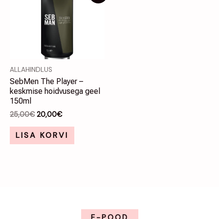
hind
hind
oli:
on:
25,00€.
20,00€.
ALLAHINDLUS
SebMen The Player –
keskmise hoidvusega geel
150ml
25,00
€
20,00
€
LISA KORVI
E-POOD