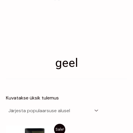
geel
Kuvatakse üksik tulemus
Algne
Praegune
Sale!