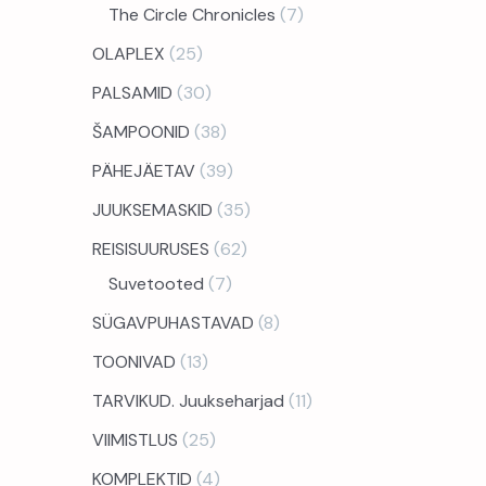
The Circle Chronicles
7
OLAPLEX
25
PALSAMID
30
ŠAMPOONID
38
PÄHEJÄETAV
39
JUUKSEMASKID
35
REISISUURUSES
62
Suvetooted
7
SÜGAVPUHASTAVAD
8
TOONIVAD
13
TARVIKUD. Juukseharjad
11
VIIMISTLUS
25
KOMPLEKTID
4