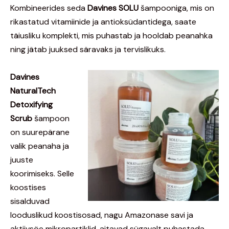
Kombineerides seda
Davines SOLU
šampooniga, mis on
rikastatud vitamiinide ja antioksüdantidega, saate
täiusliku komplekti, mis puhastab ja hooldab peanahka
ning jätab juuksed säravaks ja tervislikuks.
Davines
NaturalTech
Detoxifying
Scrub
šampoon
on suurepärane
valik peanaha ja
juuste
koorimiseks. Selle
koostises
sisalduvad
looduslikud koostisosad, nagu Amazonase savi ja
aktiivsöe mikropartiklid, aitavad sügavalt puhastada