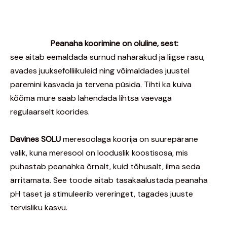
Peanaha koorimine on oluline, sest:
see aitab eemaldada surnud naharakud ja liigse rasu,
avades juuksefolliikuleid nin
g võimaldades juustel
paremini kasvada ja tervena püsida. Tihti ka kuiva
kõõma mure saab lahendada lihtsa vaevaga
regulaarselt koorides.
Davines SOLU
meresoolaga koorija on suurepärane
valik, kuna meresool on looduslik koostisosa, mis
puhastab peanahka õrnalt, kuid tõhusalt, ilma seda
ärritamata. See toode aitab tasakaalustada peanaha
pH taset ja stimuleerib vereringet, tagades juuste
tervisliku kasvu.