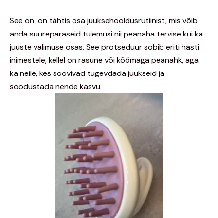
See on on tähtis osa juuksehooldusrutiinist, mis võib
anda suurepäraseid tulemusi nii peanaha tervise kui ka
juuste välimuse osas. See protseduur sobib eriti hästi
inimestele, kellel on rasune või kõõmaga peanahk, aga
ka neile, kes soovivad tugevdada juukseid ja
soodustada nende kasvu.