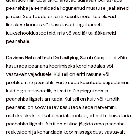
peanahka ja eemaldada kogunenud mustuse, jääkained
ja rasu. See toode on eriti kasulik neile, kes elavad
linnakeskkonnas või kasutavad regulaarselt
juuksehooldustooteid, mis võivad jätta jääkaineid
peanahale.
Davines NaturalTech Detoxifying Scrub
šampooni võib
kasutada peanaha koorimiseks kord nädalas või
vastavalt vajadusele. Kui teil on eriti rasune või
probleemne peanahk, võite seda kasutada sagedamini,
kuid olge ettevaatlik, et mitte üle pingutada ja
peanahka liigselt ärritada. Kui teil on kuiv või tundlik
peanahk, on soovitatav kasutada seda harvemini,
näiteks üks kord kahe nädala jooksul, et mitte kuivatada
peanahka liigselt. Alati on oluline jälgida oma peanaha
reaktsiooni ja kohandada koorimissagedust vastavalt