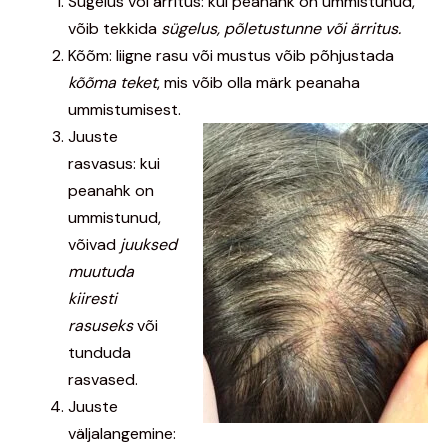
Sügelus või ärritus: kui peanahk on ummistunud,
võib tekkida
sügelus, põletustunne või ärritus.
Kõõm: liigne rasu või mustus võib põhjustada
kõõma teket
, mis võib olla märk peanaha
ummistumisest.
Juuste
rasvasus: kui
peanahk on
ummistunud,
võivad
juuksed
muutuda
kiiresti
rasuseks
või
tunduda
rasvased.
Juuste
väljalangemine: