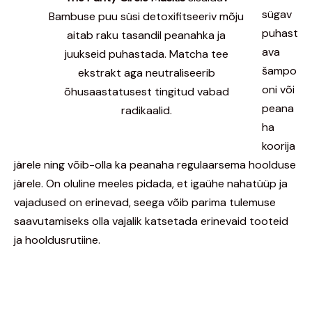
sügav
Bambuse puu süsi detoxifitseeriv mõju
puhast
aitab raku tasandil peanahka ja
ava
juukseid puhastada. Matcha tee
šampo
ekstrakt aga neutraliseerib
oni või
õhusaastatusest tingitud vabad
peana
radikaalid.
ha
koorija
järele ning võib-olla ka peanaha regulaarsema hoolduse
järele. On oluline meeles pidada, et igaühe nahatüüp ja
vajadused on erinevad, seega võib parima tulemuse
saavutamiseks olla vajalik katsetada erinevaid tooteid
ja hooldusrutiine.