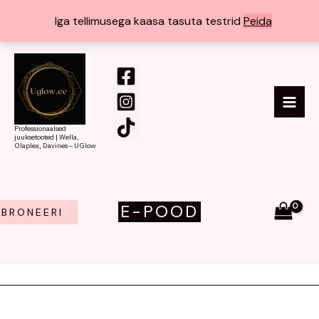
Skip
Iga tellimusega kaasa tasuta testrid
Peida
to
content
MAI
ME
Professionaalsed
juuksetooted | Wella,
Olaplex, Davines – UGlow
E-POOD
BRONEERI