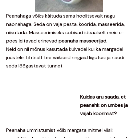
Peanahaga võiks käituda sama hoolitsevalt nagu
näonahaga. Seda on vaja pesta, koorida, masseerida,
niisutada. Masseerimiseks sobivad ideaalselt meie e-
poes leitavad erinevad
peanaha m
asseerijad
.
Neid on nii mõnus kasutada kuivadel kui ka märgadel
juustele. Lihtsalt tee väikseid ringjaid liigutusi ja naudi
seda lõõgastavat tunnet.
Kuidas aru saada, et
peanahk on umbes ja
vajab koorimist?
Peanaha ummistumist võib märgata mitmel viisil: