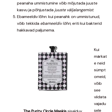
peanaha ummistumine võib mõjutada juuste
kasvu ja põhjustada
juuste väljalangemist
.
Ebameeldiv lõhn: kui peanahk on ummistunud,
võib tekkida
ebameeldiv lõhn
, eriti kui bakterid
hakkavad paljunema.
Kui
märkat
e neid
sümpt
omeid,
võib
see
viidata
vajadu
sele
The Purity Circle Maskis
sisalduv