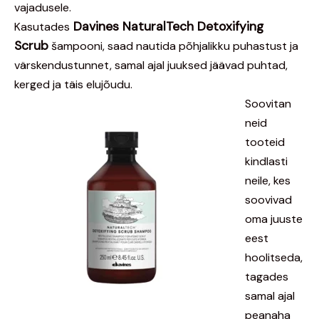
vajadusele.
Davines NaturalTech Detoxifying
Kasutades
Scrub
šampooni, saad nautida põhjalikku puhastust ja
värskendustunnet, samal ajal juuksed jäävad puhtad,
kerged ja täis elujõudu.
Soovitan
neid
tooteid
kindlasti
neile, kes
soovivad
oma juuste
eest
hoolitseda,
tagades
samal ajal
peanaha