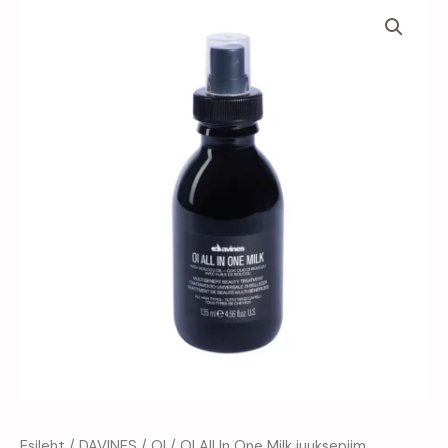
OI
All
In
One
Milk
juuksepiim
kogus
Esileht
/
DAVINES
/
OI
/ OI All In One Milk juuksepiim