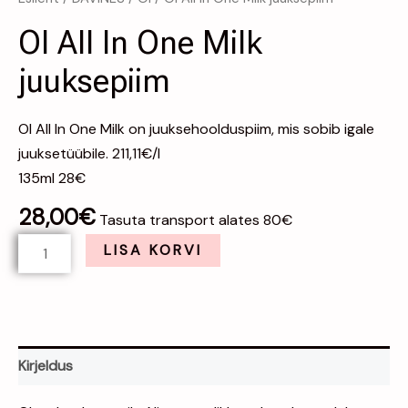
OI All In One Milk
juuksepiim
OI All In One Milk on juuksehoolduspiim, mis sobib igale
juuksetüübile. 211,11€/l
135ml 28€
28,00
€
Tasuta transport alates 80€
LISA KORVI
Kirjeldus