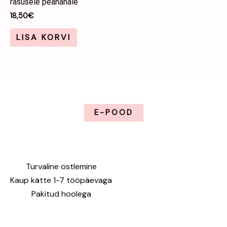
rasusele peanahale
18,50
€
LISA KORVI
E-POOD
Turvaline ostlemine
Kaup kätte 1-7 tööpäevaga
Pakitud hoolega