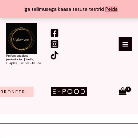
Skip
Iga tellimusega kaasa tasuta testrid
Peida
to
content
MAI
ME
Professionaalsed
juuksetooted | Wella,
Olaplex, Davines – UGlow
E-POOD
BRONEERI