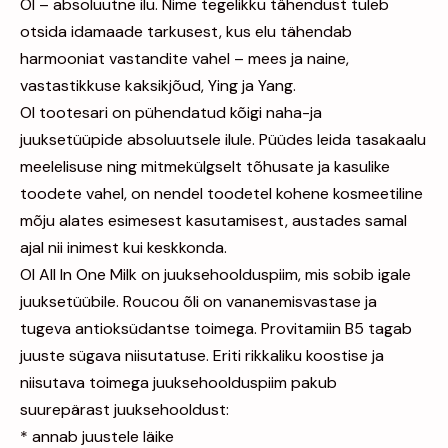
OI – absoluutne ilu. Nime tegelikku tähendust tuleb
otsida idamaade tarkusest, kus elu tähendab
harmooniat vastandite vahel – mees ja naine,
vastastikkuse kaksikjõud, Ying ja Yang.
OI tootesari on pühendatud kõigi naha-ja
juuksetüüpide absoluutsele ilule. Püüdes leida tasakaalu
meelelisuse ning mitmekülgselt tõhusate ja kasulike
toodete vahel, on nendel toodetel kohene kosmeetiline
mõju alates esimesest kasutamisest, austades samal
ajal nii inimest kui keskkonda.
OI All In One Milk on juuksehoolduspiim, mis sobib igale
juuksetüübile. Roucou õli on vananemisvastase ja
tugeva antioksüdantse toimega. Provitamiin B5 tagab
juuste sügava niisutatuse. Eriti rikkaliku koostise ja
niisutava toimega juuksehoolduspiim pakub
suurepärast juuksehooldust:
* annab juustele läike