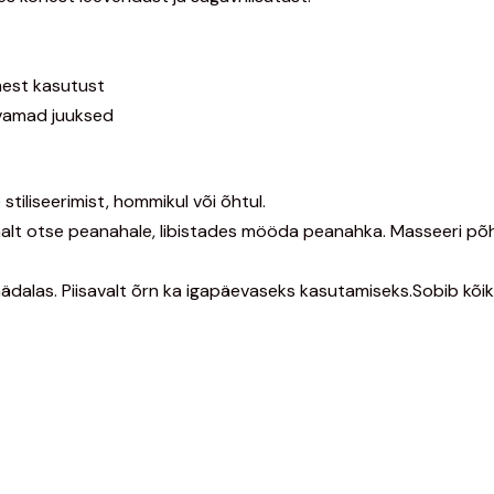
mest kasutust
vamad juuksed
stiliseerimist, hommikul või õhtul.
lt otse peanahale, libistades mööda peanahka. Masseeri põhjali
las. Piisavalt õrn ka igapäevaseks kasutamiseks.Sobib kõikide