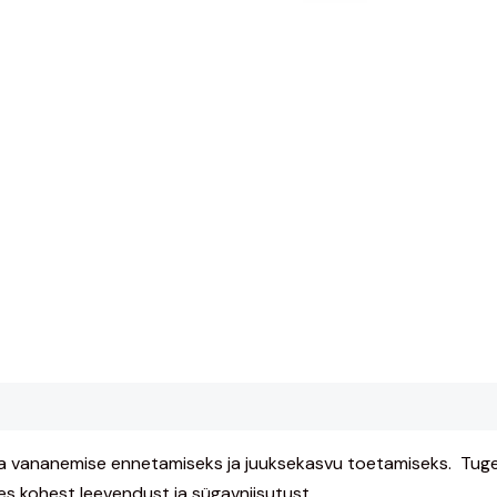
 vananemise ennetamiseks ja juuksekasvu toetamiseks. Tugev
des kohest leevendust ja sügavniisutust.