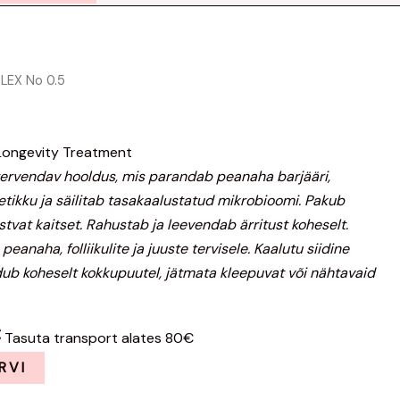
Praegune
LEX No 0.5
hind
5
on:
.
45,00€.
Longevity Treatment
ervendav hooldus, mis parandab peanaha barjääri,
tikku ja säilitab tasakaalustatud mikrobioomi. Pakub
stvat kaitset. Rahustab ja leevendab ärritust koheselt.
eanaha, folliikulite ja juuste tervisele. Kaalutu siidine
ub koheselt kokkupuutel, jätmata kleepuvat või nähtavaid
€
Tasuta transport alates 80€
RVI