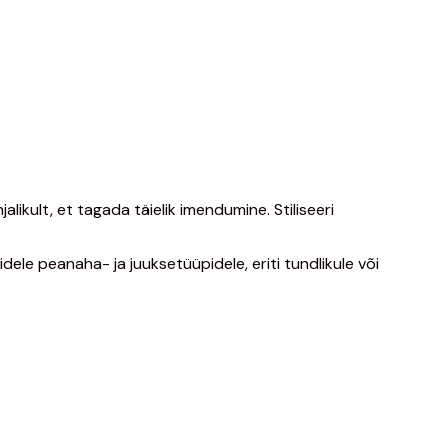
kult, et tagada täielik imendumine. Stiliseeri
le peanaha- ja juuksetüüpidele, eriti tundlikule või