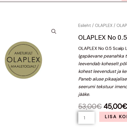
Algne
OLAPLEX
Esileht
/
OLAPLEX
/ OLAP
hind
No
OLAPLEX No 0.
oli:
0.5
53,00€
kogus
OLAPLEX No 0.5 Scalp 
Igapäevane peanahka t
leevendab koheselt põle
kohest leevendust ja ke
Paneb aluse pikaajalise p
seerumi tekstuur imend
jääke.
53,00
€
45,00
LISA KO