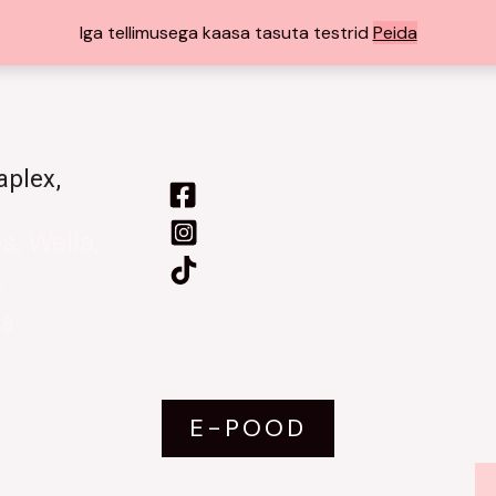
Iga tellimusega kaasa tasuta testrid
Peida
aplex,
. Wella,
s
ks
E-POOD