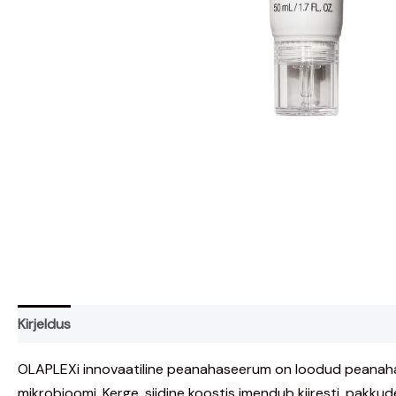
Kirjeldus
Arvustused (0)
OLAPLEXi innovaatiline peanahaseerum on loodud peanaha
mikrobioomi. Kerge, siidine koostis imendub kiiresti, pakku