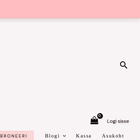
Sear
Logi sisse
BRONEERI
Blogi
Kassa
Asukoht