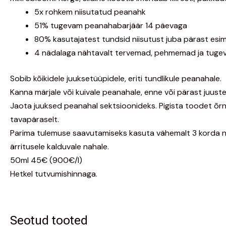
5x rohkem niisutatud peanahk
51% tugevam peanahabarjäär 14 päevaga
80% kasutajatest tundsid niisutust juba pärast esi
4 nädalaga nähtavalt tervemad, pehmemad ja tuge
Sobib kõikidele juuksetüüpidele, eriti tundlikule peanahale.
Kanna märjale või kuivale peanahale, enne või pärast juuste 
Jaota juuksed peanahal sektsioonideks.
Pigista
toodet õrna
tavapäraselt.
Parima tulemuse saavutamiseks kasuta vähemalt 3 korda näda
ärritusele kalduvale nahale.
50ml 45€ (900€/l)
Hetkel tutvumishinnaga.
Seotud tooted