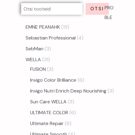
PRO
OTSI
BLE
EMNE PEANAHK
15
Sebastian Professional
4
SebMan
3
WELLA
31
FUSION
3
Invigo Color Brilliance
6
Invigo Nutri Enrich Deep Nourishing
3
Sun Care WELLA
3
ULTIMATE COLOR
6
Ultimate Repair
6
Ultimate Smooth
4