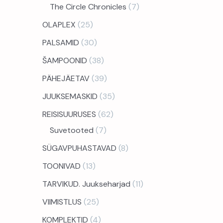
The Circle Chronicles
7
OLAPLEX
25
PALSAMID
30
ŠAMPOONID
38
PÄHEJÄETAV
39
JUUKSEMASKID
35
REISISUURUSES
62
Suvetooted
7
SÜGAVPUHASTAVAD
8
TOONIVAD
13
TARVIKUD. Juukseharjad
11
VIIMISTLUS
25
KOMPLEKTID
4