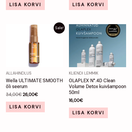
LISA KORVI
LISA KORVI
Algne
Praegune
Sale!
hind
hind
oli:
on:
34,00€.
26,00€.
ALLAHINDLUS
KLIENDI LEMMIK
Wella ULTIMATE SMOOTH
OLAPLEX N°.4D Clean
õli seerum
Volume Detox kuivšampoon
50ml
34,00
€
26,00
€
16,00
€
LISA KORVI
LISA KORVI