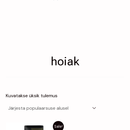
hoiak
Kuvatakse üksik tulemus
Algne
Praegune
Sale!