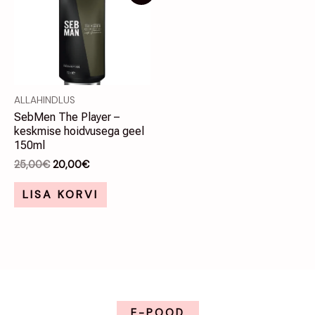
hind
hind
oli:
on:
25,00€.
20,00€.
ALLAHINDLUS
SebMen The Player –
keskmise hoidvusega geel
150ml
25,00
€
20,00
€
LISA KORVI
E-POOD