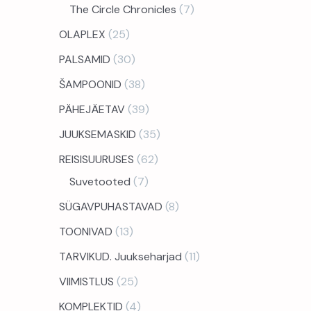
The Circle Chronicles
7
OLAPLEX
25
PALSAMID
30
ŠAMPOONID
38
PÄHEJÄETAV
39
JUUKSEMASKID
35
REISISUURUSES
62
Suvetooted
7
SÜGAVPUHASTAVAD
8
TOONIVAD
13
TARVIKUD. Juukseharjad
11
VIIMISTLUS
25
KOMPLEKTID
4