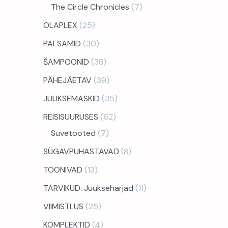
The Circle Chronicles
7
OLAPLEX
25
PALSAMID
30
ŠAMPOONID
38
PÄHEJÄETAV
39
JUUKSEMASKID
35
REISISUURUSES
62
Suvetooted
7
SÜGAVPUHASTAVAD
8
TOONIVAD
13
TARVIKUD. Juukseharjad
11
VIIMISTLUS
25
KOMPLEKTID
4