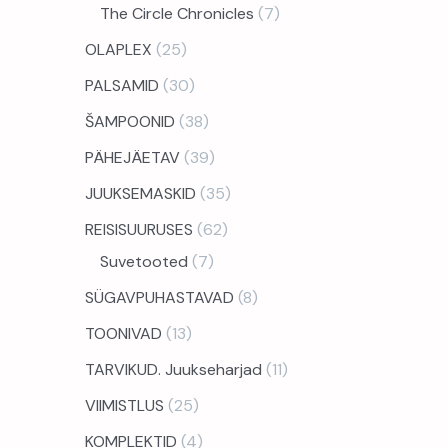
The Circle Chronicles
7
OLAPLEX
25
PALSAMID
30
ŠAMPOONID
38
PÄHEJÄETAV
39
JUUKSEMASKID
35
REISISUURUSES
62
Suvetooted
7
SÜGAVPUHASTAVAD
8
TOONIVAD
13
TARVIKUD. Juukseharjad
11
VIIMISTLUS
25
KOMPLEKTID
4