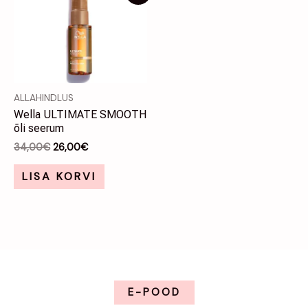
hind
hind
oli:
on:
34,00€.
26,00€.
ALLAHINDLUS
Wella ULTIMATE SMOOTH
õli seerum
34,00
€
26,00
€
LISA KORVI
E-POOD