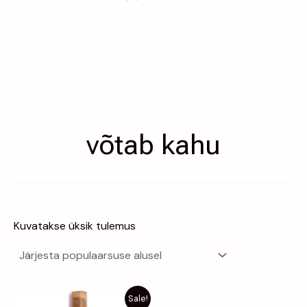
võtab kahu
Kuvatakse üksik tulemus
Algne
Praegune
Sale!