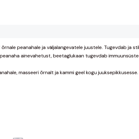
õrnale peanahale ja väljalangevatele juustele. Tugevdab ja sti
ib peanaha ainevahetust, beetaglukaan tugevdab immuunsüsteem
nahale, masseeri õrnalt ja kammi geel kogu juuksepikkusesse.