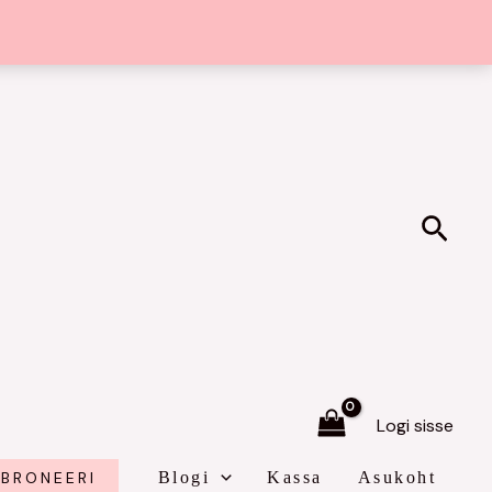
Sear
Logi sisse
BRONEERI
Blogi
Kassa
Asukoht