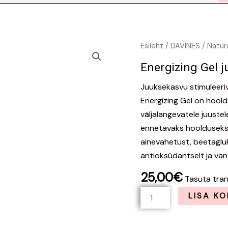
Energizing
Esileht
/
DAVINES
/
Natur
Gel
Energizing Gel 
juuksekasvu
stimuleeriv
Juuksekasvu stimuleeri
kogus
Energizing Gel on hoold
väljalangevatele juustel
ennetavaks hoolduseks j
ainevahetust, beetaglu
antioksüdantselt ja va
25,00
€
Tasuta tra
LISA KO