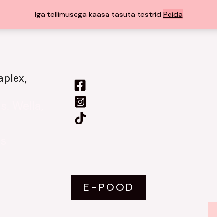
Iga tellimusega kaasa tasuta testrid
Peida
aplex,
. Wella,
s
ks
E-POOD