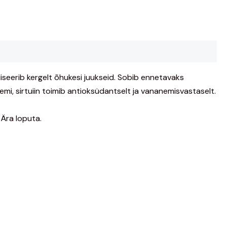
liseerib kergelt õhukesi juukseid. Sobib ennetavaks
i, sirtuiin toimib antioksüdantselt ja vananemisvastaselt.
 Ära loputa.