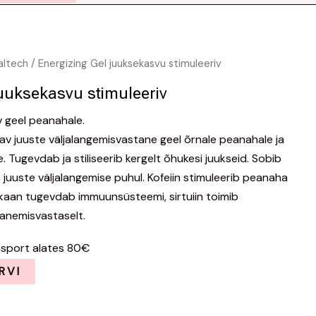
altech
/ Energizing Gel juuksekasvu stimuleeriv
juuksekasvu stimuleeriv
v geel peanahale.
av juuste väljalangemisvastane geel õrnale peanahale ja
e. Tugevdab ja stiliseerib kergelt õhukesi juukseid. Sobib
uuste väljalangemise puhul. Kofeiin stimuleerib peanaha
kaan tugevdab immuunsüsteemi, sirtuiin toimib
nanemisvastaselt.
nsport alates 80€
RVI