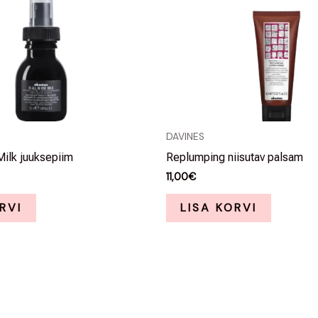
DAVINES
Milk juuksepiim
Replumping niisutav palsam
11,00
€
RVI
LISA KORVI