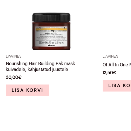
DAVINES
DAVINES
Nourishing Hair Building Pak mask
OI All In One 
kuivadele, kahjustatud juustele
13,50
€
30,00
€
LISA KO
LISA KORVI