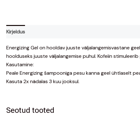
Kirjeldus
Arvustused (0)
Energizing Gel on hooldav juuste väljalangemisvastane geel 
hoolduseks juuste väljalangemise puhul. Kofeiin stimuleer
Kasutamine:
Peale Energizing šampooniga pesu kanna geel ühtlaselt pea
Kasuta 2x nädalas 3 kuu jooksul.
Seotud tooted