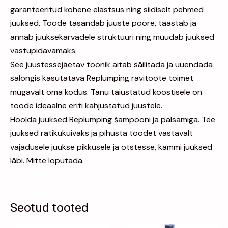
garanteeritud kohene elastsus ning siidiselt pehmed
juuksed. Toode tasandab juuste poore, taastab ja
annab juuksekarvadele struktuuri ning muudab juuksed
vastupidavamaks.
See juustessejäetav toonik aitab säilitada ja uuendada
salongis kasutatava Replumping ravitoote toimet
mugavalt oma kodus. Tänu täiustatud koostisele on
toode ideaalne eriti kahjustatud juustele.
Hoolda juuksed Replumping šampooni ja palsamiga. Tee
juuksed rätikukuivaks ja pihusta toodet vastavalt
vajadusele juukse pikkusele ja otstesse, kammi juuksed
läbi. Mitte loputada.
Seotud tooted