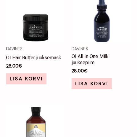
DAVINES
DAVINES
OI All In One Milk
OI Hair Butter juuksemask
juuksepiim
28,00
€
28,00
€
LISA KORVI
LISA KORVI