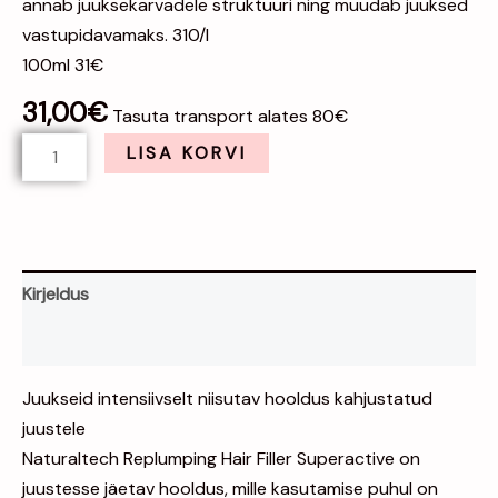
annab juuksekarvadele struktuuri ning muudab juuksed
vastupidavamaks. 310/l
100ml 31€
31,00
€
Tasuta transport alates 80€
LISA KORVI
Kirjeldus
Arvustused (0)
Juukseid intensiivselt niisutav hooldus kahjustatud
juustele
Naturaltech Replumping Hair Filler Superactive on
juustesse jäetav hooldus, mille kasutamise puhul on