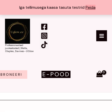
Skip
Iga tellimusega kaasa tasuta testrid
Peida
to
content
MAI
ME
Professionaalsed
juuksetooted | Wella,
Olaplex, Davines – UGlow
E-POOD
BRONEERI