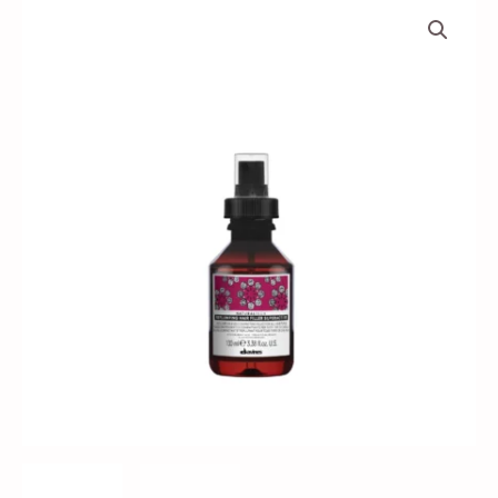
Replumping
Hair
Filler
Superactive
toonik
kogus