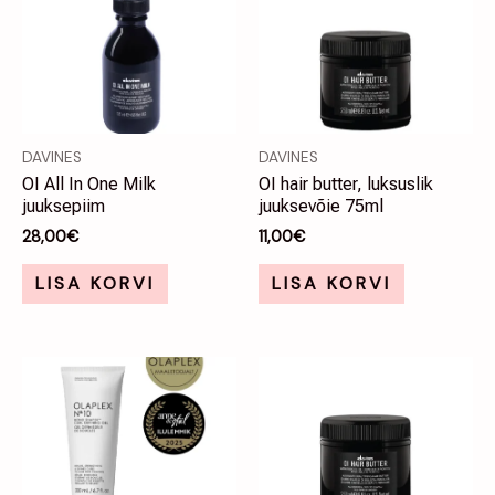
DAVINES
DAVINES
OI All In One Milk
OI hair butter, luksuslik
juuksepiim
juuksevõie 75ml
28,00
€
11,00
€
LISA KORVI
LISA KORVI